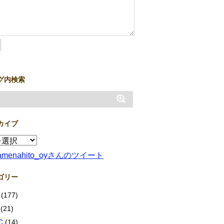
グ内検索
カイブ
amenahito_oyさんのツイート
ゴリー
(177)
(21)
C
(14)