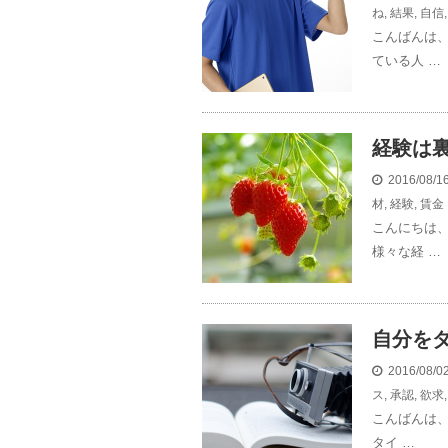
ね
,
結果
,
自信
こんばんは、
ている人 …
経験は
2016/08/
材
,
経験
,
賃金
こんにちは
様々な経 …
自分を
2016/08/
ス
,
承認
,
欲求
こんばんは
タイ …