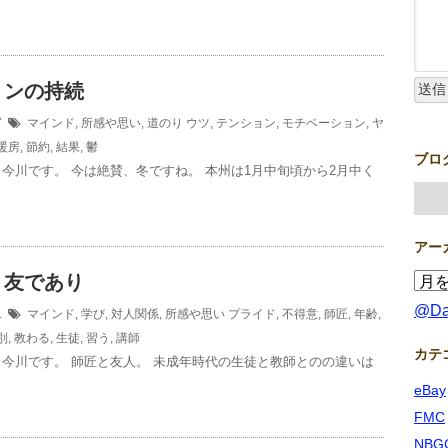
ョンの持続
17
マインド
,
所感や思い
,
道のり
ウツ
,
テンション
,
モチベーション
,
ヤ
暖房
,
節約
,
結果
,
鬱
ブロ
今川です。 今は絶賛、冬ですね。 本州は1月中旬頃から2月中く
アー
り友であり
@D
11
マインド
,
学び
,
対人関係
,
所感や思い
プライド
,
不得意
,
師匠
,
年齢
,
別
,
教わる
,
生徒
,
習う
,
講師
カテ
今川です。 師匠と友人。 未成年時代の生徒と教師とのの違いは
eBay
FMC
NBG