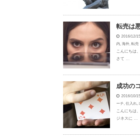
転売は
2016/12/
内
,
海外
,
転売
こんにちは、
さて …
成功の
2016/10/
ーチ
,
仕入れ
,
こんにちは、
ジネスに …