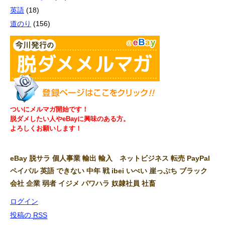
英語
(18)
道のり
(156)
ついにメルマガ開始です！
脱ダメしたい人やeBayに興味のある方。
よろしくお願いします！
eBay 脱サラ 個人事業 輸出 輸入 ネットビジネス 転売 PayPal
ペイパル 英語 できない 中年 戦 ibei いべい 崖っぷち ブラック
会社 企業 弱者 イジメ パワハラ 奴隷社員 社畜
ログイン
投稿の
RSS