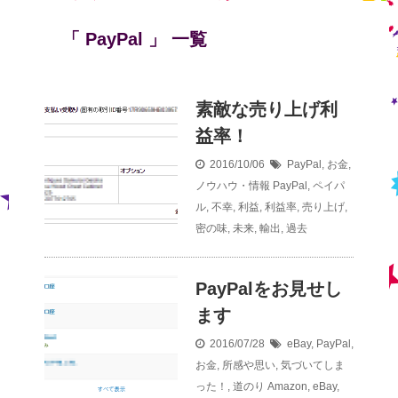
「 PayPal 」 一覧
素敵な売り上げ利
益率！
2016/10/06
PayPal
,
お金
,
ノウハウ・情報
PayPal
,
ペイパ
ル
,
不幸
,
利益
,
利益率
,
売り上げ
,
密の味
,
未来
,
輸出
,
過去
PayPalをお見せし
ます
2016/07/28
eBay
,
PayPal
,
お金
,
所感や思い
,
気づいてしま
った！
,
道のり
Amazon
,
eBay
,