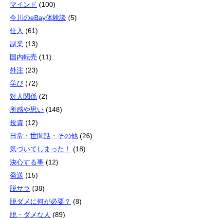
マインド
(100)
今川のeBay体験談
(5)
仕入
(61)
副業
(13)
国内転売
(11)
外注
(23)
学び
(72)
対人関係
(2)
所感や思い
(148)
投資
(12)
日常・世間話・その他
(26)
気づいてしまった！
(18)
決心する事
(12)
発送
(15)
脱サラ
(38)
脱ダメに何が必要？
(8)
脱・ダメな人
(89)