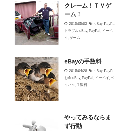
クレーム！ＴＶゲ
ーム！
2015/05/03
eBay
,
PayPal
,
トラブル
eBay
,
PayPal
,
イーベ
イ
,
ゲーム
eBayの手数料
2015/04/28
eBay
,
PayPal
,
お金
eBay
,
PayPal
,
イーベイ
,
ペ
イパル
,
手数料
やってみるならま
ず行動