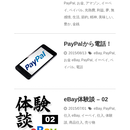
PayPal
,
お金
,
アマゾン
,
イーベ
イ
,
ペイパル
,
光熱費
,
利益
,
夢
,
無
感情
,
生活
,
節約
,
精神
,
美味しい
,
豊か
,
金銭
PayPalから電話！
2015/08/13
eBay
,
PayPal
,
お金
eBay
,
PayPal
,
イーベイ
,
ペ
イパル
,
電話
eBay体験談 – 02
2015/07/01
eBay
,
PayPal
,
仕入
eBay
,
イーベイ
,
仕入
,
体験
談
,
商品仕入
,
売り物