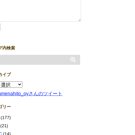
グ内検索
カイブ
amenahito_oyさんのツイート
ゴリー
(177)
(21)
C
(14)