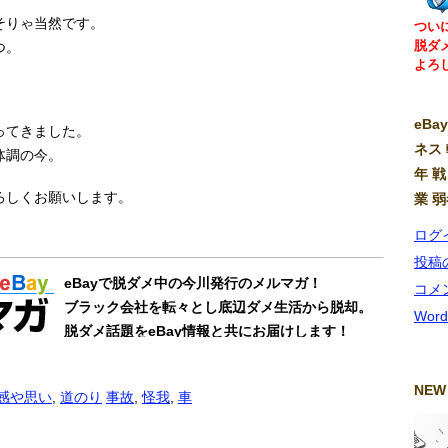
そりゃ当然です。
つい
脱ダ
つ。
よろ
eB
ってきました。
ネス 
体調の今。
年 戦
ろしくお願いします。
業 
ログ
投稿
コメ
Word
NEW
感や思い
,
道のり
事故
,
怪我
,
車