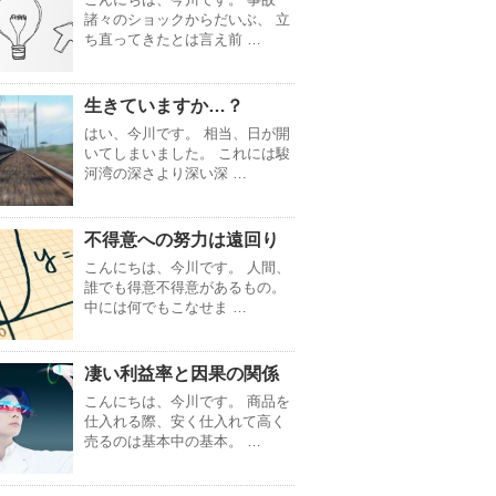
諸々のショックからだいぶ、 立
ち直ってきたとは言え前 …
生きていますか…？
はい、今川です。 相当、日が開
いてしまいました。 これには駿
河湾の深さより深い深 …
不得意への努力は遠回り
こんにちは、今川です。 人間、
誰でも得意不得意があるもの。
中には何でもこなせま …
凄い利益率と因果の関係
こんにちは、今川です。 商品を
仕入れる際、安く仕入れて高く
売るのは基本中の基本。 …