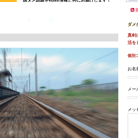
ダメ
真剣
活を
個別
お名前
メー
メッ