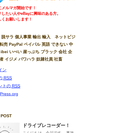
にメルマガ開始です！
メしたい人やeBayに興味のある方。
しくお願いします！
ay 脱サラ 個人事業 輸出 輸入 ネットビジ
転売 PayPal ペイパル 英語 できない 中
 ibei いべい 崖っぷち ブラック 会社 企
弱者 イジメ パワハラ 奴隷社員 社畜
イン
の
RSS
ントの
RSS
Press.org
 POST
ドライブレコーダー！
こんにちは、今川です。 事故