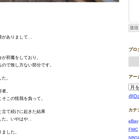
情がありまして…
ブロ
。
合が邪魔をしており。
るので致し方ない部分です。
アー
した。
害者。
@D
こそこの怪我を負って。
カテ
と立て続けに起きた結果
した。いやはや…
eBay
FMC
りました。
NBG