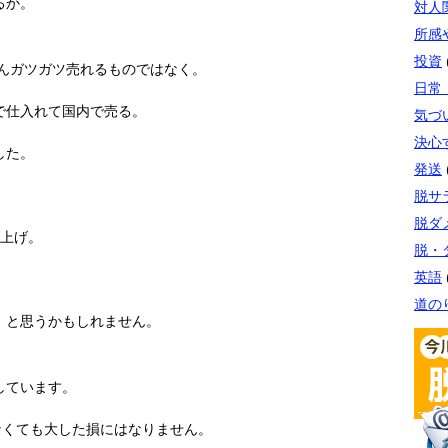
るか。
対人
。
所感
投資
せんガツガツ売れるものではなく。
日常
で仕入れて国内で売る。
気づ
決心
した。
発送
脱サ
脱ダ
り上げ。
脱・
英語
道の
」と思うかもしれません。
。
しています。
なくても大した損にはなりません。