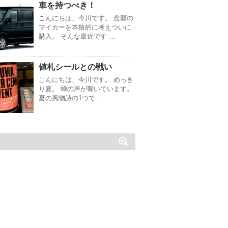
車を持つべき！
こんにちは、今川です。 念願の
マイカーを本格的に考えついに
購入。 そんな最近です …
値札シールとの戦い
こんにちは、今川です。 めっき
り夏。 蝉の声が響いています。
夏の風物詩の1つで …