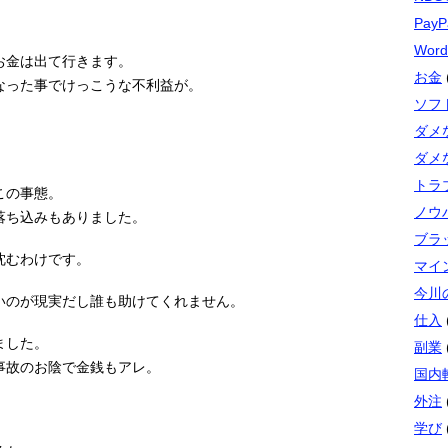
PayP
Word
お金は出て行きます。
お金
なった事でけっこうな不利益が。
ソフト
ダメ
ダメ
トラ
この事態。
ノウ
落ち込みもありました。
ブラ
沈むわけです。
マイ
今川
いのが現実だし誰も助けてくれません。
仕入
ました。
副業
事故のお陰で金銭もアレ。
国内
外注
学び