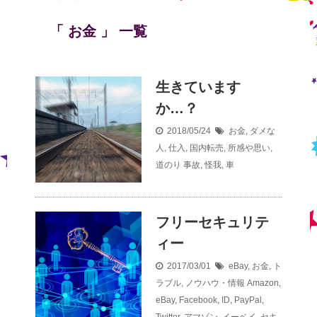
「 お金 」 一覧
生きています
か…？
2018/05/24
お金
,
ダメな
人
,
仕入
,
国内転売
,
所感や思い
,
道のり
事故
,
怪我
,
車
フリーセキュリテ
ィー
2017/03/01
eBay
,
お金
,
ト
ラブル
,
ノウハウ・情報
Amazon
,
eBay
,
Facebook
,
ID
,
PayPal
,