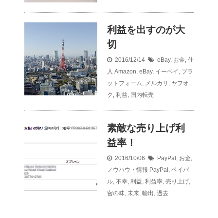
利益を出すのが大
切
2016/12/14
eBay
,
お金
,
仕
入
Amazon
,
eBay
,
イーベイ
,
プラ
ットフォーム
,
メルカリ
,
ヤフオ
ク
,
利益
,
国内転売
素敵な売り上げ利
益率！
2016/10/06
PayPal
,
お金
,
ノウハウ・情報
PayPal
,
ペイパ
ル
,
不幸
,
利益
,
利益率
,
売り上げ
,
密の味
,
未来
,
輸出
,
過去