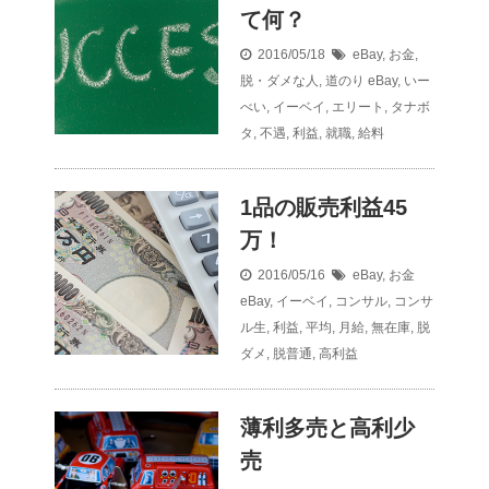
て何？
2016/05/18
eBay
,
お金
,
脱・ダメな人
,
道のり
eBay
,
いー
べい
,
イーベイ
,
エリート
,
タナボ
タ
,
不遇
,
利益
,
就職
,
給料
1品の販売利益45
万！
2016/05/16
eBay
,
お金
eBay
,
イーベイ
,
コンサル
,
コンサ
ル生
,
利益
,
平均
,
月給
,
無在庫
,
脱
ダメ
,
脱普通
,
高利益
薄利多売と高利少
売