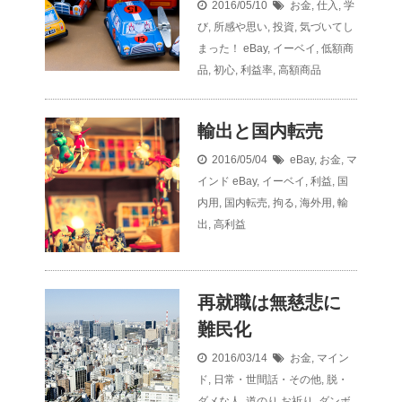
2016/05/10
お金
,
仕入
,
学
び
,
所感や思い
,
投資
,
気づいてし
まった！
eBay
,
イーベイ
,
低額商
品
,
初心
,
利益率
,
高額商品
輸出と国内転売
2016/05/04
eBay
,
お金
,
マ
インド
eBay
,
イーベイ
,
利益
,
国
内用
,
国内転売
,
拘る
,
海外用
,
輸
出
,
高利益
再就職は無慈悲に
難民化
2016/03/14
お金
,
マイン
ド
,
日常・世間話・その他
,
脱・
ダメな人
,
道のり
お祈り
,
ダンボ