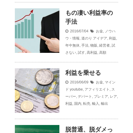
もの凄い利益率の
手法
2016/07/04
お金
,
ノウハ
ウ・情報
,
道のり
アイデア
,
利益
,
年中無休
,
手法
,
物販
,
経営者
,
試
さない
,
試す
,
高利益
,
高額
利益を乗せる
2016/06/09
お金
,
マイン
ド
youtube
,
アフィリエイト
,
ス
ーパー
,
デパート
,
プレミア
,
レア
,
利益
,
国内
,
転売
,
輸入
,
輸出
脱普通、脱ダメっ