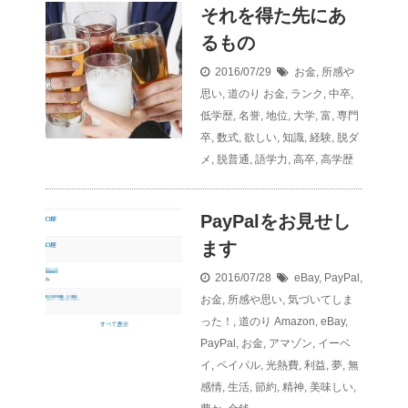
それを得た先にあ
るもの
2016/07/29
お金
,
所感や
思い
,
道のり
お金
,
ランク
,
中卒
,
低学歴
,
名誉
,
地位
,
大学
,
富
,
専門
卒
,
数式
,
欲しい
,
知識
,
経験
,
脱ダ
メ
,
脱普通
,
語学力
,
高卒
,
高学歴
PayPalをお見せし
ます
2016/07/28
eBay
,
PayPal
,
お金
,
所感や思い
,
気づいてしま
った！
,
道のり
Amazon
,
eBay
,
PayPal
,
お金
,
アマゾン
,
イーベ
イ
,
ペイパル
,
光熱費
,
利益
,
夢
,
無
感情
,
生活
,
節約
,
精神
,
美味しい
,