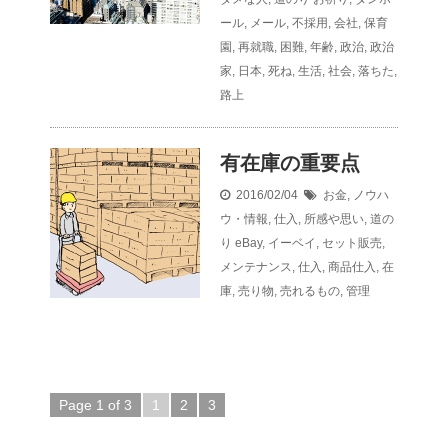
ール
,
メール
,
不採用
,
会社
,
保育
園
,
再就職
,
困難
,
年齢
,
政治
,
政治
家
,
日本
,
死ね
,
生活
,
社会
,
落ちた
,
路上
有在庫の重要点
2016/02/04
お金
,
ノウハ
ウ・情報
,
仕入
,
所感や思い
,
道の
り
eBay
,
イーベイ
,
セット販売
,
メンテナンス
,
仕入
,
商品仕入
,
在
庫
,
売り物
,
売れるもの
,
管理
Page 1 of 3
1
2
3