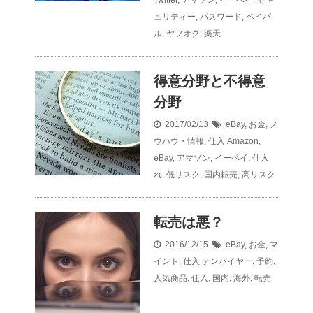
Twitter
,
アマゾン
,
イーベイ
,
セキ
ュリティー
,
パスワード
,
ペイパ
ル
,
ヤフオク
,
楽天
得意分野と不得意
分野
2017/02/13
eBay
,
お金
,
ノ
ウハウ・情報
,
仕入
Amazon
,
eBay
,
アマゾン
,
イーベイ
,
仕入
れ
,
低リスク
,
国内転売
,
高リスク
転売は悪？
2016/12/15
eBay
,
お金
,
マ
インド
,
仕入
テンバイヤー
,
予約
,
人気商品
,
仕入
,
国内
,
海外
,
転売