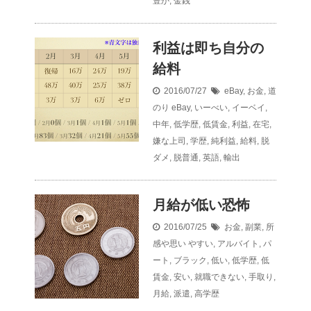
豊か
,
金銭
利益は即ち自分の
給料
2016/07/27
eBay
,
お金
,
道
のり
eBay
,
いーべい
,
イーベイ
,
中年
,
低学歴
,
低賃金
,
利益
,
在宅
,
嫌な上司
,
学歴
,
純利益
,
給料
,
脱
ダメ
,
脱普通
,
英語
,
輸出
月給が低い恐怖
2016/07/25
お金
,
副業
,
所
感や思い
やすい
,
アルバイト
,
パ
ート
,
ブラック
,
低い
,
低学歴
,
低
賃金
,
安い
,
就職できない
,
手取り
,
月給
,
派遣
,
高学歴