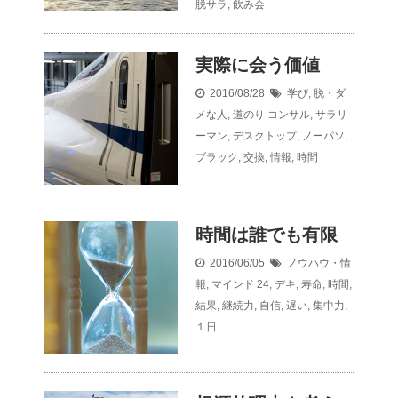
脱サラ
,
飲み会
実際に会う価値
2016/08/28
学び
,
脱・ダ
メな人
,
道のり
コンサル
,
サラリ
ーマン
,
デスクトップ
,
ノーパソ
,
ブラック
,
交換
,
情報
,
時間
時間は誰でも有限
2016/06/05
ノウハウ・情
報
,
マインド
24
,
デキ
,
寿命
,
時間
,
結果
,
継続力
,
自信
,
遅い
,
集中力
,
１日