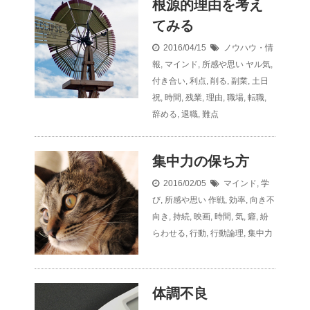
根源的理由を考え
てみる
2016/04/15
ノウハウ・情
報
,
マインド
,
所感や思い
ヤル気
,
付き合い
,
利点
,
削る
,
副業
,
土日
祝
,
時間
,
残業
,
理由
,
職場
,
転職
,
辞める
,
退職
,
難点
集中力の保ち方
2016/02/05
マインド
,
学
び
,
所感や思い
作戦
,
効率
,
向き不
向き
,
持続
,
映画
,
時間
,
気
,
癖
,
紛
らわせる
,
行動
,
行動論理
,
集中力
体調不良