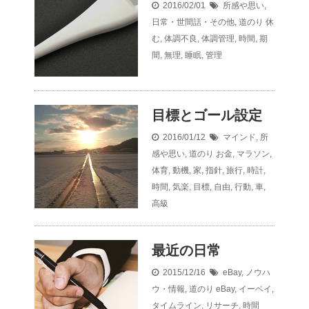
2016/02/01
所感や思い
,
日常・世間話・その他
,
道のり
休
む
,
体調不良
,
体調管理
,
時間
,
期
間
,
無理
,
睡眠
,
管理
目標とゴール設定
2016/01/12
マインド
,
所
感や思い
,
道のり
お金
,
マラソン
,
体育
,
動機
,
家
,
指針
,
旅行
,
時計
,
時間
,
気楽
,
目標
,
自由
,
行動
,
車
,
高級
最近の日常
2015/12/16
eBay
,
ノウハ
ウ・情報
,
道のり
eBay
,
イーベイ
,
タイムライン
,
リサーチ
,
時間