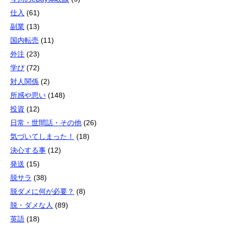
仕入
(61)
副業
(13)
国内転売
(11)
外注
(23)
学び
(72)
対人関係
(2)
所感や思い
(148)
投資
(12)
日常・世間話・その他
(26)
気づいてしまった！
(18)
決心する事
(12)
発送
(15)
脱サラ
(38)
脱ダメに何が必要？
(8)
脱・ダメな人
(89)
英語
(18)