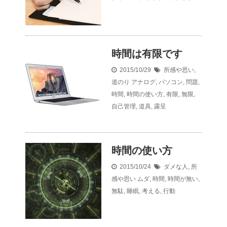
時間は有限です
2015/10/29
所感や思い
,
道のり
アナログ
,
パソコン
,
問題
,
時間
,
時間の使い方
,
有限
,
無限
,
自己管理
,
道具
,
露呈
時間の使い方
2015/10/24
ダメな人
,
所
感や思い
ムダ
,
時間
,
時間が無い
,
無駄
,
睡眠
,
考える
,
行動