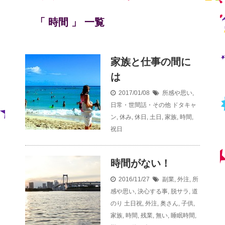
「 時間 」 一覧
家族と仕事の間に
は
2017/01/08
所感や思い
,
日常・世間話・その他
ドタキャ
ン
,
休み
,
休日
,
土日
,
家族
,
時間
,
祝日
時間がない！
2016/11/27
副業
,
外注
,
所
感や思い
,
決心する事
,
脱サラ
,
道
のり
土日祝
,
外注
,
奥さん
,
子供
,
家族
,
時間
,
残業
,
無い
,
睡眠時間
,