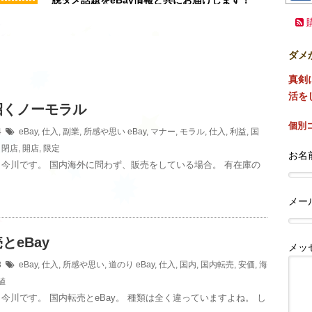
ダメ
真剣
活を
招くノーモラル
個別
04
eBay
,
仕入
,
副業
,
所感や思い
eBay
,
マナー
,
モラル
,
仕入
,
利益
,
国
,
閉店
,
開店
,
限定
お名前
今川です。 国内海外に問わず、販売をしている場合。 有在庫の
メー
とeBay
メッ
03
eBay
,
仕入
,
所感や思い
,
道のり
eBay
,
仕入
,
国内
,
国内転売
,
安価
,
海
値
今川です。 国内転売とeBay。 種類は全く違っていますよね。 し