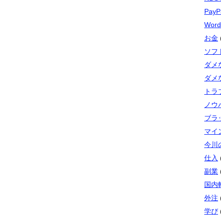
PayP
Word
お金
ソフト
ダメ
ダメ
トラ
ノウ
ブラ
マイ
今川
仕入
副業
国内
外注
学び