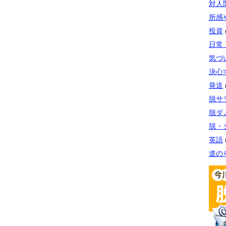
対人
所感
投資
日常
気づ
決心
発送
脱サ
脱ダ
脱・
英語
道の