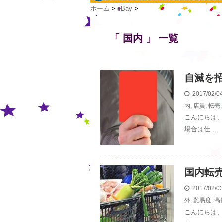
ホーム
>
eBay
>
「 国内 」 一覧
自滅を
2017/02/
内
,
店員
,
転売
こんにちは、
場合は仕 …
国内転売
2017/02/
外
,
難易度
,
高
こんにちは、