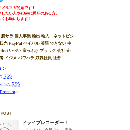
にメルマガ開始です！
メしたい人やeBayに興味のある方。
しくお願いします！
ay 脱サラ 個人事業 輸出 輸入 ネットビジ
転売 PayPal ペイパル 英語 できない 中
 ibei いべい 崖っぷち ブラック 会社 企
弱者 イジメ パワハラ 奴隷社員 社畜
イン
の
RSS
ントの
RSS
Press.org
 POST
ドライブレコーダー！
こんにちは、今川です。 事故