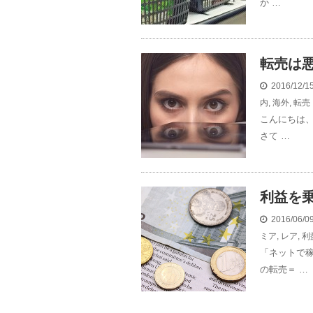
か …
転売は
2016/12/
内
,
海外
,
転売
こんにちは、
さて …
利益を
2016/06/
ミア
,
レア
,
利
「ネットで
の転売＝ …