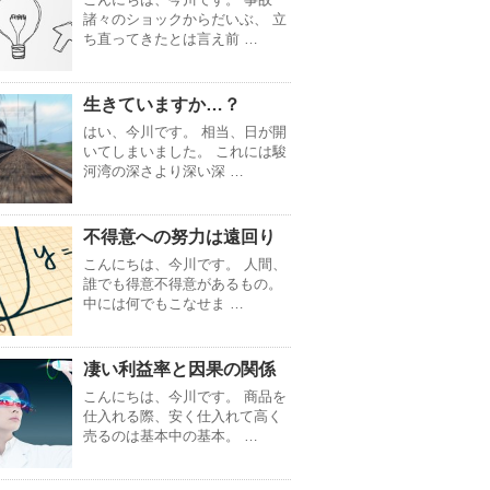
諸々のショックからだいぶ、 立
ち直ってきたとは言え前 …
生きていますか…？
はい、今川です。 相当、日が開
いてしまいました。 これには駿
河湾の深さより深い深 …
不得意への努力は遠回り
こんにちは、今川です。 人間、
誰でも得意不得意があるもの。
中には何でもこなせま …
凄い利益率と因果の関係
こんにちは、今川です。 商品を
仕入れる際、安く仕入れて高く
売るのは基本中の基本。 …