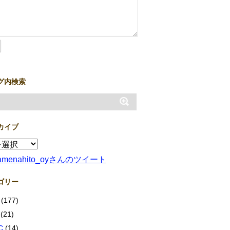
グ内検索
カイブ
amenahito_oyさんのツイート
ゴリー
(177)
(21)
C
(14)