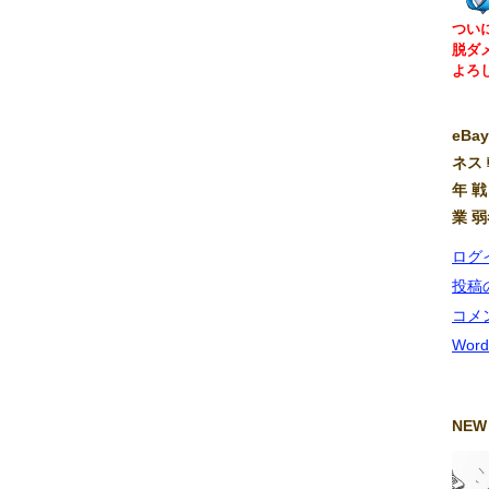
つい
脱ダ
よろ
eB
ネス 
年 戦
業 
ログ
投稿
コメ
Word
NEW