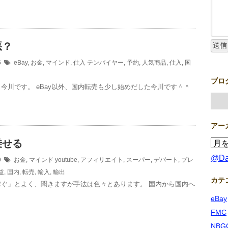
悪？
15
eBay
,
お金
,
マインド
,
仕入
テンバイヤー
,
予約
,
人気商品
,
仕入
,
国
ブロ
今川です。 eBay以外、国内転売も少し始めだした今川です＾＾
アー
乗せる
@D
09
お金
,
マインド
youtube
,
アフィリエイト
,
スーパー
,
デパート
,
プレ
益
,
国内
,
転売
,
輸入
,
輸出
カテ
稼ぐ」とよく、聞きますが手法は色々とあります。 国内から国内へ
eBay
FMC
NBG