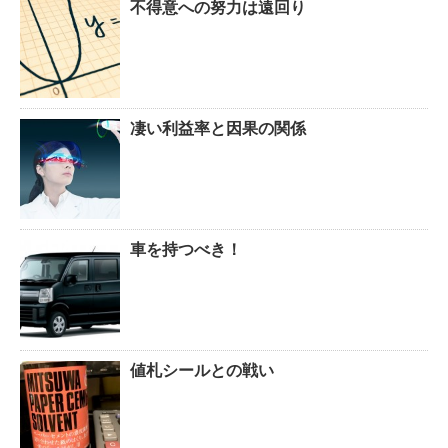
不得意への努力は遠回り
凄い利益率と因果の関係
車を持つべき！
値札シールとの戦い