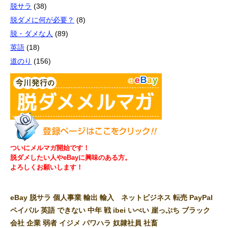
脱サラ
(38)
脱ダメに何が必要？
(8)
脱・ダメな人
(89)
英語
(18)
道のり
(156)
ついにメルマガ開始です！
脱ダメしたい人やeBayに興味のある方。
よろしくお願いします！
eBay 脱サラ 個人事業 輸出 輸入 ネットビジネス 転売 PayPal
ペイパル 英語 できない 中年 戦 ibei いべい 崖っぷち ブラック
会社 企業 弱者 イジメ パワハラ 奴隷社員 社畜