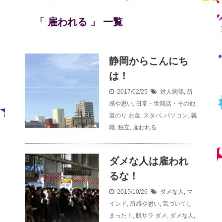
「 雇われる 」 一覧
静岡からこんにち
は！
2017/02/25
対人関係
,
所
感や思い
,
日常・世間話・その他
,
道のり
お金
,
スタバ
,
パソコン
,
就
職
,
独立
,
雇われる
ダメな人は雇われ
るな！
2015/10/26
ダメな人
,
マ
インド
,
所感や思い
,
気づいてし
まった！
,
脱サラ
ダメ
,
ダメな人
,