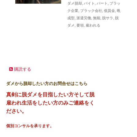
ダメ脱却
,
バイト
,
パート
,
ブラッ
ク企業
,
ブラック会社
,
低賃金
,
晩
成型
,
派遣労働
,
無能
,
脱サラ
,
脱
ダメ
,
要領
,
雇われる
購読する
ダメから脱却したい方のお問合せはこちら
真剣に脱ダメを目指したい方そして脱
雇われ生活をしたい方のみご連絡をく
ださい。
個別コンサルを承ります。