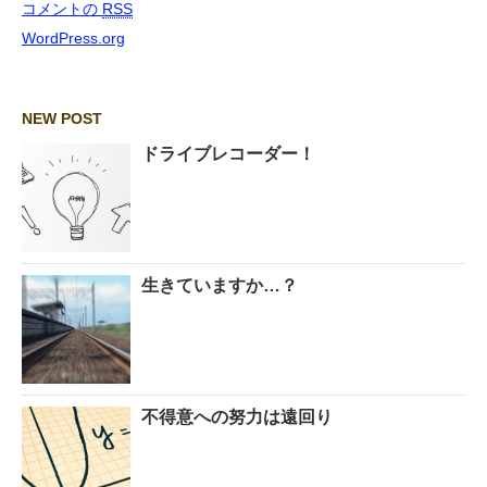
コメントの
RSS
WordPress.org
NEW POST
ドライブレコーダー！
生きていますか…？
不得意への努力は遠回り