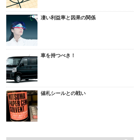
凄い利益率と因果の関係
車を持つべき！
値札シールとの戦い