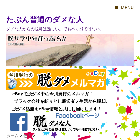
MENU
たぶん普通のダメな人
ダメな人からの脱却は難しい。でも不可能ではない。
ホーム
>
仕入
>