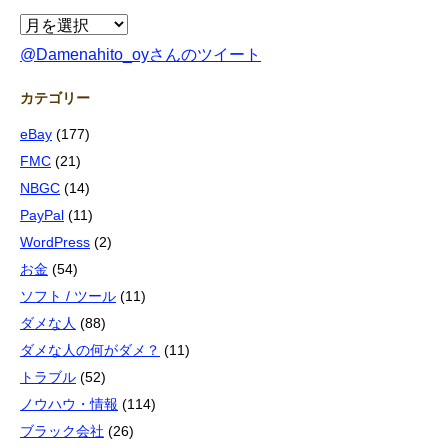
@Damenahito_oyさんのツイート
カテゴリー
eBay
(177)
FMC
(21)
NBGC
(14)
PayPal
(11)
WordPress
(2)
お金
(54)
ソフト / ツール
(11)
ダメな人
(88)
ダメな人の何がダメ？
(11)
トラブル
(52)
ノウハウ・情報
(114)
ブラック会社
(26)