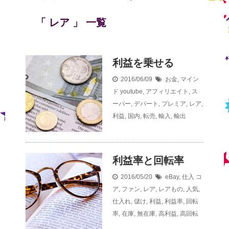
「 レア 」 一覧
利益を乗せる
2016/06/09
お金
,
マイン
ド
youtube
,
アフィリエイト
,
ス
ーパー
,
デパート
,
プレミア
,
レア
,
利益
,
国内
,
転売
,
輸入
,
輸出
利益率と回転率
2016/05/20
eBay
,
仕入
コ
ア
,
ファン
,
レア
,
レアもの
,
人気
,
仕入れ
,
儲け
,
利益
,
利益率
,
回転
率
,
在庫
,
無在庫
,
高利益
,
高回転