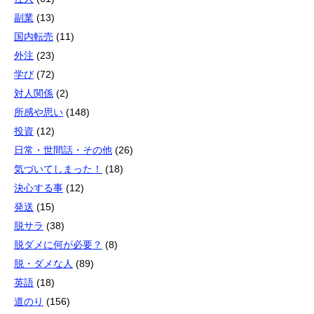
副業
(13)
国内転売
(11)
外注
(23)
学び
(72)
対人関係
(2)
所感や思い
(148)
投資
(12)
日常・世間話・その他
(26)
気づいてしまった！
(18)
決心する事
(12)
発送
(15)
脱サラ
(38)
脱ダメに何が必要？
(8)
脱・ダメな人
(89)
英語
(18)
道のり
(156)