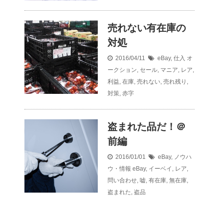
売れない有在庫の
対処
2016/04/11
eBay
,
仕入
オ
ークション
,
セール
,
マニア
,
レア
,
利益
,
在庫
,
売れない
,
売れ残り
,
対策
,
赤字
盗まれた品だ！＠
前編
2016/01/01
eBay
,
ノウハ
ウ・情報
eBay
,
イーベイ
,
レア
,
問い合わせ
,
嘘
,
有在庫
,
無在庫
,
盗まれた
,
盗品