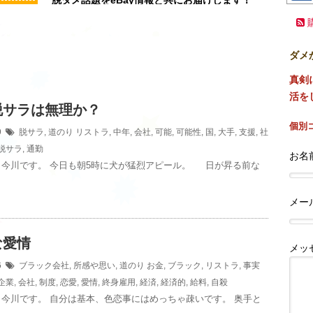
ダメ
真剣
活を
脱サラは無理か？
個別
09
脱サラ
,
道のり
リストラ
,
中年
,
会社
,
可能
,
可能性
,
国
,
大手
,
支援
,
社
脱サラ
,
通勤
お名前
、今川です。 今日も朝5時に犬が猛烈アピール。 日が昇る前な
メー
な愛情
メッ
06
ブラック会社
,
所感や思い
,
道のり
お金
,
ブラック
,
リストラ
,
事実
企業
,
会社
,
制度
,
恋愛
,
愛情
,
終身雇用
,
経済
,
経済的
,
給料
,
自殺
今川です。 自分は基本、色恋事にはめっちゃ疎いです。 奥手と