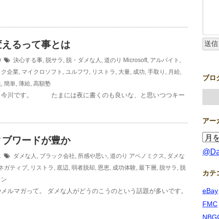
変えるって事とは
30
決心する事
,
脱サラ
,
脱・ダメな人
,
道のり
Microsoft
,
アルバイト
,
ック企業
,
マイクロソフト
,
ユルフワ
,
リストラ
,
大量
,
成功
,
手取り
,
月給
,
ブロ
員
,
簡単
,
薄給
,
高額塾
、今川です。 たまには夜に書くのも良いな、と思いつつキー
アー
ィブワードが豊か
@D
31
ダメな人
,
ブラック会社
,
所感や思い
,
道のり
アベノミクス
,
ダメな
ネガティブ
,
リストラ
,
底辺
,
弱者脱却
,
恩恵
,
成功体験
,
最下層
,
脱サラ
,
脱
カテ
ウン
eBay
やメルマガって。 ダメな人がどうのこうのという話題が多いです。
FMC
NBG