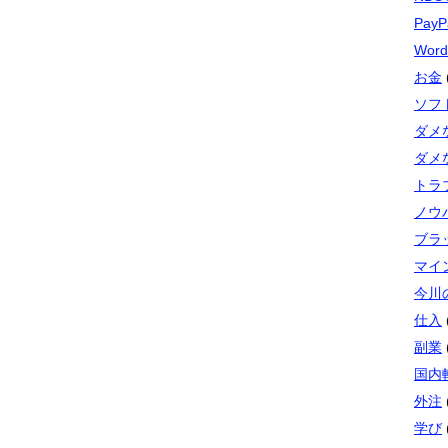
PayP
Word
お金
ソフト
ダメ
ダメ
トラ
ノウ
ブラ
マイ
今川
仕入
副業
国内
外注
学び