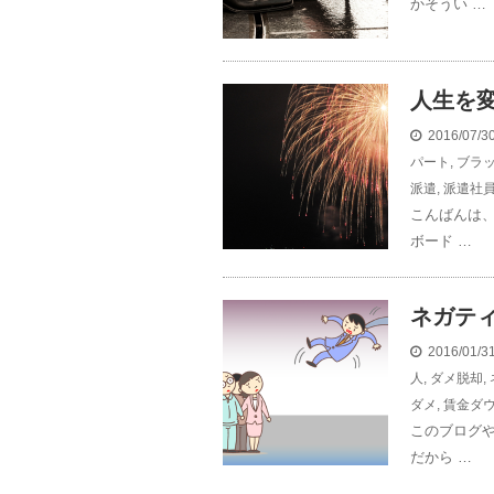
かそうい …
人生を
2016/07/
パート
,
ブラ
派遣
,
派遣社
こんばんは
ボード …
ネガテ
2016/01/
人
,
ダメ脱却
,
ダメ
,
賃金ダ
このブログ
だから …