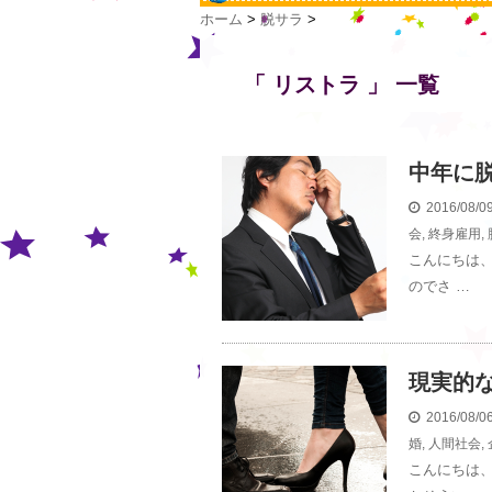
ホーム
>
脱サラ
>
「 リストラ 」 一覧
中年に
2016/08/
会
,
終身雇用
,
こんにちは
のでさ …
現実的
2016/08/
婚
,
人間社会
,
こんにちは、