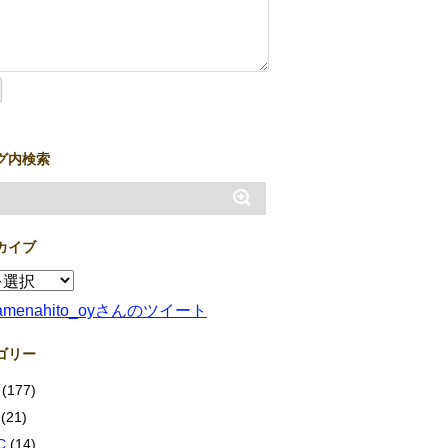
グ内検索
カイブ
amenahito_oyさんのツイート
ゴリー
(177)
(21)
C
(14)