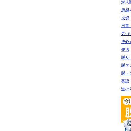
対人
所感
投資
日常
気づ
決心
発送
脱サ
脱ダ
脱・
英語
道の