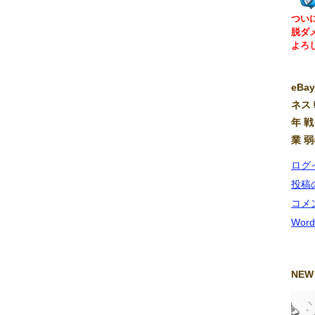
つい
脱ダ
よろ
eB
ネス 
年 戦
業 
ログ
投稿
コメ
Word
NEW