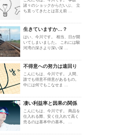
諸々のショックからだいぶ、 立
ち直ってきたとは言え前 …
生きていますか…？
はい、今川です。 相当、日が開
いてしまいました。 これには駿
河湾の深さより深い深 …
不得意への努力は遠回り
こんにちは、今川です。 人間、
誰でも得意不得意があるもの。
中には何でもこなせま …
凄い利益率と因果の関係
こんにちは、今川です。 商品を
仕入れる際、安く仕入れて高く
売るのは基本中の基本。 …