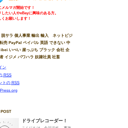
にメルマガ開始です！
メしたい人やeBayに興味のある方。
しくお願いします！
ay 脱サラ 個人事業 輸出 輸入 ネットビジ
転売 PayPal ペイパル 英語 できない 中
 ibei いべい 崖っぷち ブラック 会社 企
弱者 イジメ パワハラ 奴隷社員 社畜
イン
の
RSS
ントの
RSS
Press.org
 POST
ドライブレコーダー！
こんにちは、今川です。 事故