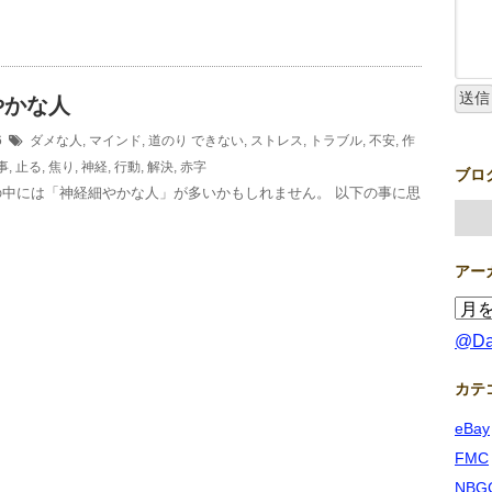
やかな人
16
ダメな人
,
マインド
,
道のり
できない
,
ストレス
,
トラブル
,
不安
,
作
事
,
止る
,
焦り
,
神経
,
行動
,
解決
,
赤字
ブロ
の中には「神経細やかな人」が多いかもしれません。 以下の事に思
アー
@D
カテ
eBay
FMC
NBG