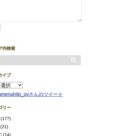
グ内検索
カイブ
amenahito_oyさんのツイート
ゴリー
(177)
(21)
C
(14)