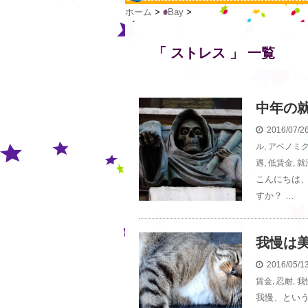
ホーム
>
eBay
>
「 ストレス 」 一覧
中年の
2016/07/
ル
,
アベノミ
遇
,
低賃金
,
就
こんにちは、
すか？ …
我慢は
2016/05/
賃金
,
忍耐
,
我
我慢、とい