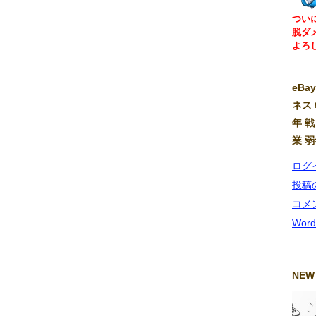
つい
脱ダ
よろ
eB
ネス 
年 戦
業 
ログ
投稿
コメ
Word
NEW