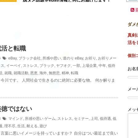
ダメ
真剣
活を
就活と転職
個別
26
eBay
,
ブラック会社
,
所感や思い
,
道のり
eBay
,
お祈り
,
お祈りメー
クス
,
イーベイ
,
ストレス
,
ブラック
,
ヤフオク
,
一部
,
上場企業
,
中年
,
低待
お名前
活
,
就職
,
就職活動
,
恩恵
,
海外
,
無慈悲
,
精神
,
転職
今川です。 人間社会で生きるのに絶対に必要な物。 何か解りま
メー
美徳ではない
メッ
13
マインド
,
所感や思い
ゲーム
,
ストレス
,
セミナー
,
上司
,
低待遇
,
低
慢
,
理不尽
,
生活
,
耐える
,
遊び
う言葉に悪いイメージを持っていますか？ 自分はつい最近まで良い