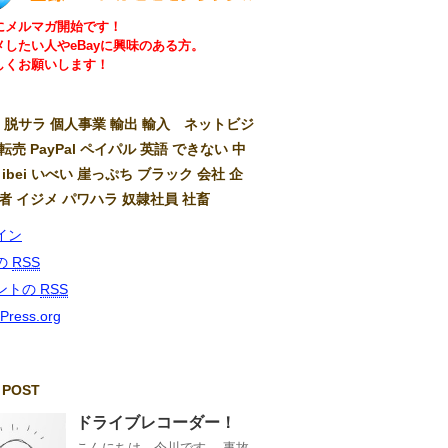
にメルマガ開始です！
メしたい人やeBayに興味のある方。
しくお願いします！
ay 脱サラ 個人事業 輸出 輸入 ネットビジ
転売 PayPal ペイパル 英語 できない 中
 ibei いべい 崖っぷち ブラック 会社 企
弱者 イジメ パワハラ 奴隷社員 社畜
イン
の
RSS
ントの
RSS
Press.org
 POST
ドライブレコーダー！
こんにちは、今川です。 事故