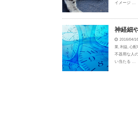
イメージ …
神経細
2016/04/
業
,
利益
,
心配
不器用な人
い当たる …