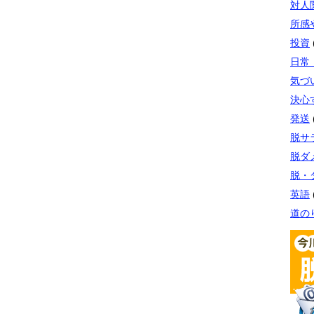
対人
所感
投資
日常
気づ
決心
発送
脱サ
脱ダ
脱・
英語
道の