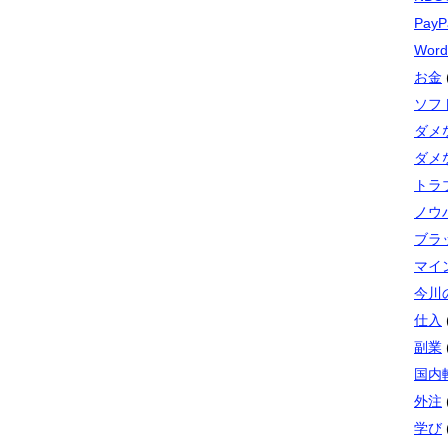
PayP
Word
お金
ソフト
ダメ
ダメ
トラ
ノウ
ブラ
マイ
今川
仕入
副業
国内
外注
学び