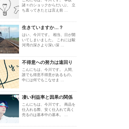
諸々のショックからだいぶ、 立
ち直ってきたとは言え前 …
生きていますか…？
はい、今川です。 相当、日が開
いてしまいました。 これには駿
河湾の深さより深い深 …
不得意への努力は遠回り
こんにちは、今川です。 人間、
誰でも得意不得意があるもの。
中には何でもこなせま …
凄い利益率と因果の関係
こんにちは、今川です。 商品を
仕入れる際、安く仕入れて高く
売るのは基本中の基本。 …