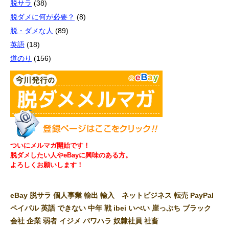
脱サラ
(38)
脱ダメに何が必要？
(8)
脱・ダメな人
(89)
英語
(18)
道のり
(156)
ついにメルマガ開始です！
脱ダメしたい人やeBayに興味のある方。
よろしくお願いします！
eBay 脱サラ 個人事業 輸出 輸入 ネットビジネス 転売 PayPal
ペイパル 英語 できない 中年 戦 ibei いべい 崖っぷち ブラック
会社 企業 弱者 イジメ パワハラ 奴隷社員 社畜