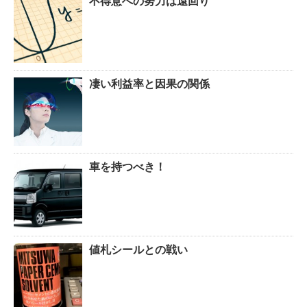
不得意への努力は遠回り
凄い利益率と因果の関係
車を持つべき！
値札シールとの戦い