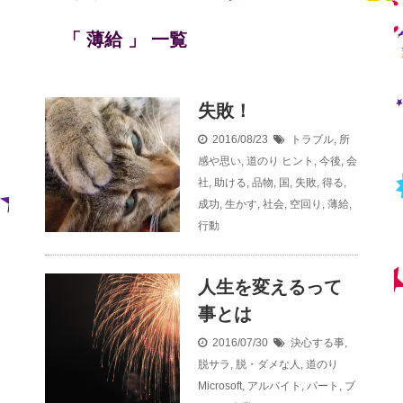
「 薄給 」 一覧
失敗！
2016/08/23
トラブル
,
所
感や思い
,
道のり
ヒント
,
今後
,
会
社
,
助ける
,
品物
,
国
,
失敗
,
得る
,
成功
,
生かす
,
社会
,
空回り
,
薄給
,
行動
人生を変えるって
事とは
2016/07/30
決心する事
,
脱サラ
,
脱・ダメな人
,
道のり
Microsoft
,
アルバイト
,
パート
,
ブ