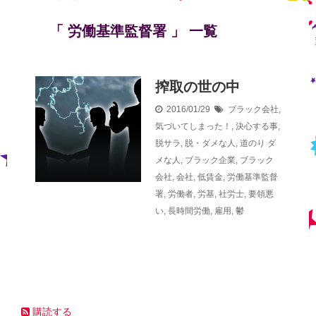
「 労働基準監督署 」 一覧
搾取の世の中
2016/01/29
ブラック会社
,
気づいてしまった！
,
決心する事
,
脱サラ
,
脱・ダメな人
,
道のり
ダ
メな人
,
ブラック企業
,
ブラック
会社
,
会社
,
低賃金
,
労働基準監督
署
,
労働者
,
労基
,
社労士
,
要領悪
い
,
長時間労働
,
雇用
,
鬱
購読する