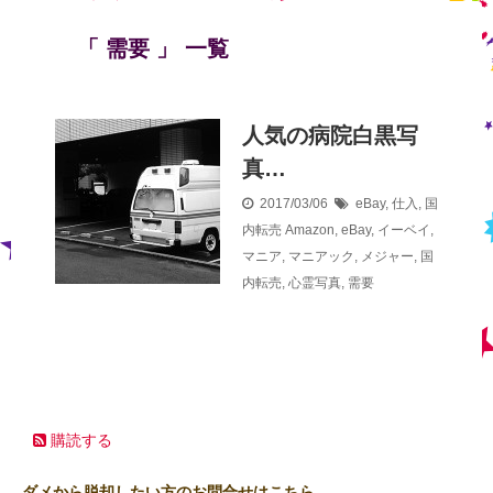
「 需要 」 一覧
人気の病院白黒写
真…
2017/03/06
eBay
,
仕入
,
国
内転売
Amazon
,
eBay
,
イーベイ
,
マニア
,
マニアック
,
メジャー
,
国
内転売
,
心霊写真
,
需要
購読する
ダメから脱却したい方のお問合せはこちら